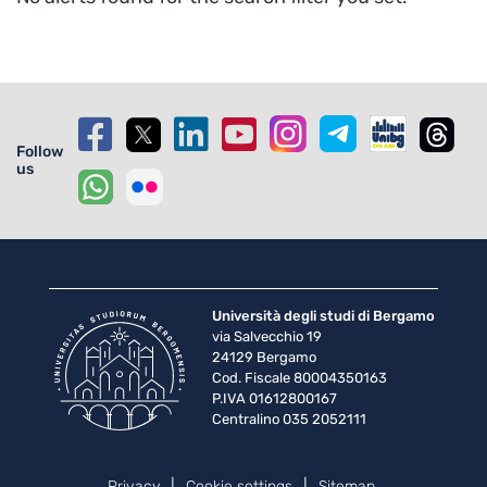
Follow
us
Università degli studi di Bergamo
via Salvecchio 19
24129 Bergamo
Cod. Fiscale 80004350163
P.IVA 01612800167
Centralino 035 2052111
Piè di pagina
Privacy
Cookie settings
Sitemap